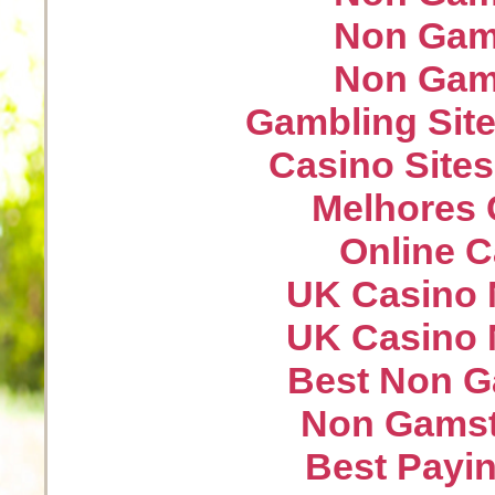
Non Gam
Non Gam
Gambling Sit
Casino Site
Melhores 
Online 
UK Casino 
UK Casino 
Best Non G
Non Gamst
Best Payin