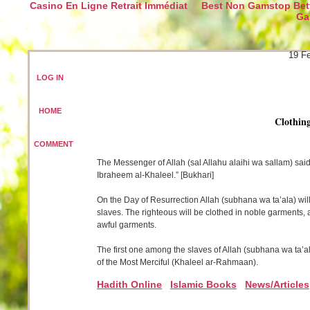
Casino En Ligne Retrait Immédiat
Best Non Gamstop Bett
Ga
19 Fe
LOG IN
HOME
Clothing
COMMENT
The Messenger of Allah (sal Allahu alaihi wa sallam) said:
Ibraheem al-Khaleel.” [Bukhari]
On the Day of Resurrection Allah (subhana wa ta’ala) wil
slaves. The righteous will be clothed in noble garments, an
awful garments.
The first one among the slaves of Allah (subhana wa ta’al
of the Most Merciful (Khaleel ar-Rahmaan).
Hadith Online
Islamic Books
News/Articles