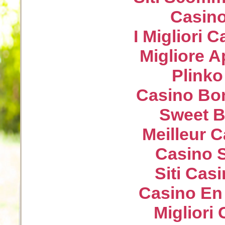
Casin
I Migliori
Migliore 
Plink
Casino Bo
Sweet B
Meilleur 
Casino S
Siti Ca
Casino En
Migliori