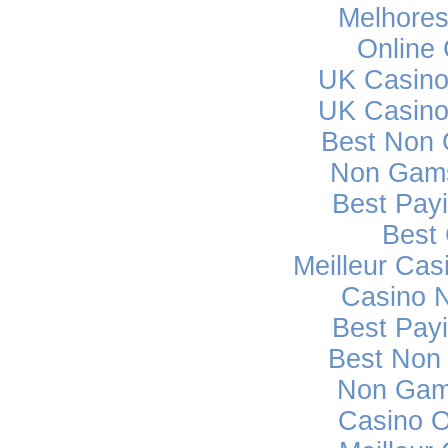
Melhores
Online
UK Casino
UK Casino
Best Non 
Non Gams
Best Payi
Best 
Meilleur Cas
Casino 
Best Payi
Best Non
Non Gam
Casino 