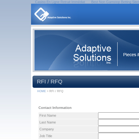
Casino En Ligne Retrait Immédiat
Best Non Gamstop Betting Site
RFI / RFQ
HOME
> RFI / RFQ
Contact Information
First Name
Last Name
Company
Job Title