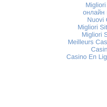
Miglior
онлайн 
Nuovi 
Migliori S
Migliori 
Meilleurs Cas
Casi
Casino En Lig