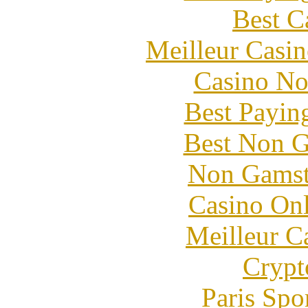
Best C
Meilleur Casi
Casino No
Best Payin
Best Non G
Non Gamst
Casino On
Meilleur C
Crypt
Paris Spo