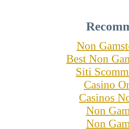
Recomm
Non Gamst
Best Non Gam
Siti Scomm
Casino On
Casinos N
Non Gams
Non Gams